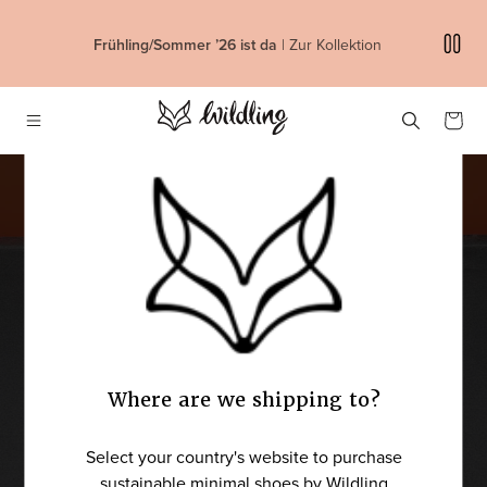
DIREKT ZUM INHALT
ing/Sommer ’26 ist da
| Zur Kollektion
Warenkor
Back to School
Where are we shipping to?
Select your country's website to purchase
Abenteuerlustige Minimalschuhe für Kids.
sustainable minimal shoes by Wildling