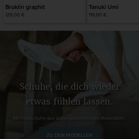
Bruklin graphit
Tanuki Umi
Normaler
129,00 €
Normaler
119,00 €
Preis
Preis
Schuhe, die dich wieder
etwas fühlen lassen.
Minimalschuhe aus außergewöhnlichen Materialien.
ZU DEN MODELLEN