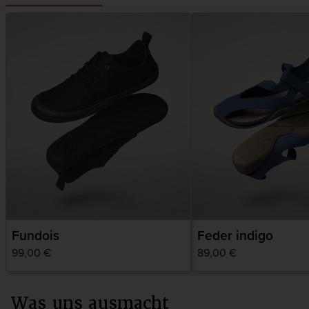
Fundois
Feder indigo
Normaler
99,00 €
Normaler
89,00 €
Preis
Preis
Was uns ausmacht