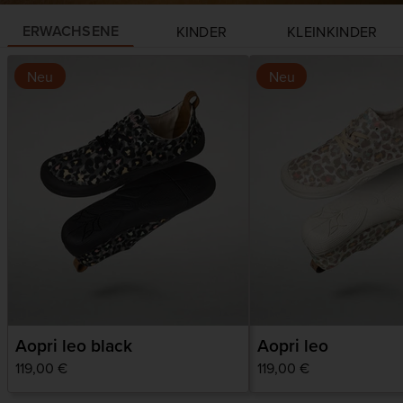
ERWACHSENE
KINDER
KLEINKINDER
Neu
Neu
Aopri leo black
Aopri leo
Normaler
119,00 €
Normaler
119,00 €
Preis
Preis