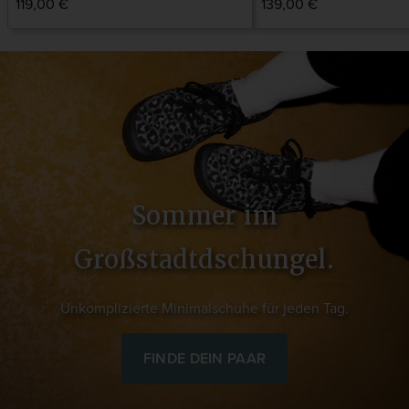
Normaler
119,00 €
Normaler
139,00 €
Preis
Preis
Sommer im
Großstadtdschungel.
Unkomplizierte Minimalschuhe für jeden Tag.
FINDE DEIN PAAR